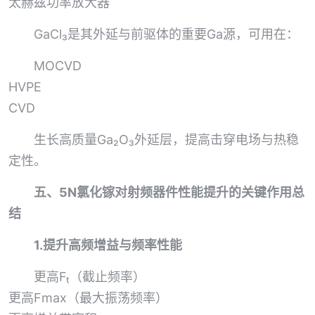
太赫兹功率放大器
GaCl₃是其外延与前驱体的重要Ga源，可用在：
MOCVD
HVPE
CVD
生长高质量Ga₂O₃外延层，提高击穿电场与热稳
定性。
五、5N氯化镓对射频器件性能提升的关键作用总
结
1.提升高频增益与频率性能
更高Fₜ（截止频率）
更高Fmax（最大振荡频率）