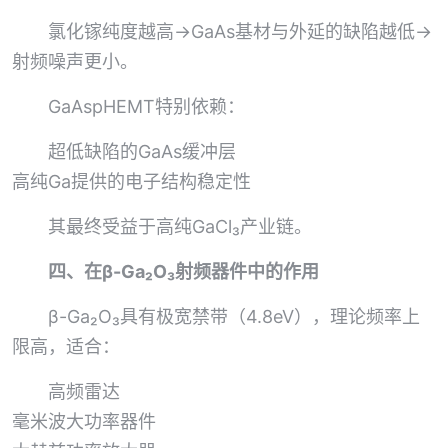
氯化镓纯度越高→GaAs基材与外延的缺陷越低→
射频噪声更小。
GaAspHEMT特别依赖：
超低缺陷的GaAs缓冲层
高纯Ga提供的电子结构稳定性
其最终受益于高纯GaCl₃产业链。
四、在β-Ga₂O₃射频器件中的作用
β-Ga₂O₃具有极宽禁带（4.8eV），理论频率上
限高，适合：
高频雷达
毫米波大功率器件