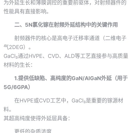
为外延生长和薄膜调控的重要前驱体，对射频器件的
性能具有直接影响。
二、5N氯化镓在射频外延结构中的关键作用
射频器件的核心是高电子迁移率通道（二维电子
气2DEG）。
GaCl₃通过HVPE、CVD、ALD等工艺直接参与高质量
材料的生长：
1.提供低缺陷、高纯度的GaN/AlGaN外延（用于
5G/6GPA）
在HVPE或CVD工艺中，GaCl₃是重要的镓源材
料。
其超高纯度使得外延层具备：
更低的杂质浓度