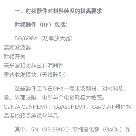
一、射频器件对材料纯度的极高要求
射频器件（RF）包括：
5G/6GPA（功率放大器）
高频滤波器
射频开关
毫米波和太赫兹有源器件
雷达收发模块（天线阵列）
这些器件工作在GHz—毫米波频段，对材料质
量、界面缺陷、电导与介电损耗极为敏感。
GaN/AlGaNHEMT、GaAspHEMT、Ga₂O₃RF器件均
高度依赖高纯镓化学品。
其中，5N（99.999%）高纯氯化镓（GaCl₃）作